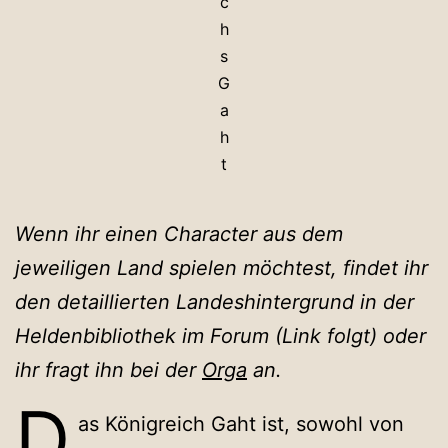
c
h
s
G
a
h
t
Wenn ihr einen Character aus dem
jeweiligen Land spielen möchtest, findet ihr
den detaillierten Landeshintergrund in der
Heldenbibliothek im Forum (Link folgt) oder
ihr fragt ihn bei der
Orga
an.
D
as Königreich Gaht ist, sowohl von